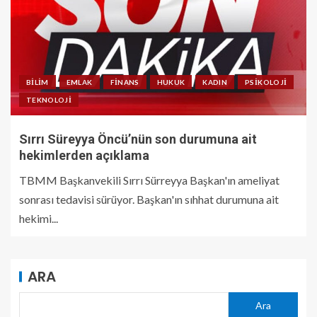
BILIM
EMLAK
FINANS
HUKUK
KADIN
PSIKOLOJI
TEKNOLOJI
Sırrı Süreyya Öncü’nün son durumuna ait
hekimlerden açıklama
TBMM Başkanvekili Sırrı Sürreyya Başkan'ın ameliyat
sonrası tedavisi sürüyor. Başkan'ın sıhhat durumuna ait
hekimi...
ARA
Ara