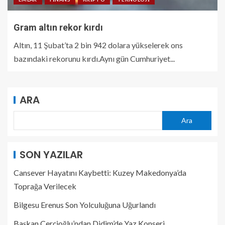
Gram altın rekor kırdı
Altın, 11 Şubat’ta 2 bin 942 dolara yükselerek ons
bazındaki rekorunu kırdı.Aynı gün Cumhuriyet...
ARA
Ara
SON YAZILAR
Cansever Hayatını Kaybetti: Kuzey Makedonya’da
Toprağa Verilecek
Bilgesu Erenus Son Yolculuğuna Uğurlandı
Başkan Çerçioğlu’ndan Didim’de Yaz Konseri