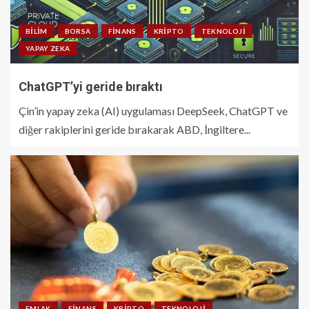
BILIM
BORSA
FINANS
KRIPTO
TEKNOLOJI
YAPAY ZEKA
ChatGPT’yi geride bıraktı
Çin’in yapay zeka (AI) uygulaması DeepSeek, ChatGPT ve
diğer rakiplerini geride bırakarak ABD, İngiltere...
EMLAK
FINANS
KRIPTO
TEKNOLOJI