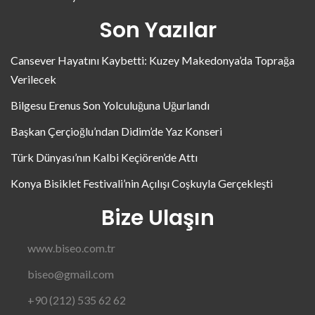
Son Yazılar
Cansever Hayatını Kaybetti: Kuzey Makedonya’da Toprağa
Verilecek
Bilgesu Erenus Son Yolculuğuna Uğurlandı
Başkan Çerçioğlu’ndan Didim’de Yaz Konseri
Türk Dünyası’nın Kalbi Keçiören’de Attı
Konya Bisiklet Festivali’nin Açılışı Coşkuyla Gerçekleşti
Bize Ulaşın
www.biseo.com.tr
biseo@gmail.com
+90 (212) 535 62 62