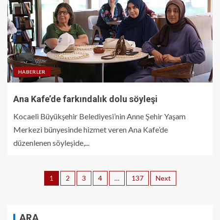
HABERLER
Ana Kafe’de farkındalık dolu söyleşi
Kocaeli Büyükşehir Belediyesi’nin Anne Şehir Yaşam
Merkezi bünyesinde hizmet veren Ana Kafe’de
düzenlenen söyleşide,...
1
2
3
4
…
137
Next
ARA