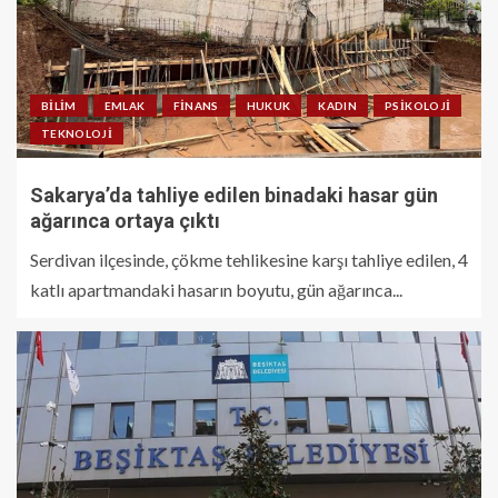
BILIM
EMLAK
FINANS
HUKUK
KADIN
PSIKOLOJI
TEKNOLOJI
Sakarya’da tahliye edilen binadaki hasar gün
ağarınca ortaya çıktı
Serdivan ilçesinde, çökme tehlikesine karşı tahliye edilen, 4
katlı apartmandaki hasarın boyutu, gün ağarınca...