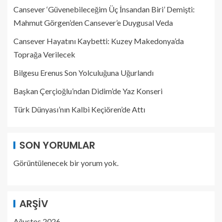
Cansever ‘Güvenebileceğim Üç İnsandan Biri’ Demişti:
Mahmut Görgen’den Cansever’e Duygusal Veda
Cansever Hayatını Kaybetti: Kuzey Makedonya’da
Toprağa Verilecek
Bilgesu Erenus Son Yolculuğuna Uğurlandı
Başkan Çerçioğlu’ndan Didim’de Yaz Konseri
Türk Dünyası’nın Kalbi Keçiören’de Attı
SON YORUMLAR
Görüntülenecek bir yorum yok.
ARŞIV
Ağustos 2026