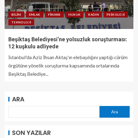
BILIM
EMLAK
FINANS
HUKUK
KADIN
PSIKOLOJI
TEKNOLOJI
Beşiktaş Belediyesi’ne yolsuzluk soruşturması:
12 kuşkulu adliyede
İstanbul'da Aziz İhsan Aktaş'ın elebaşılığını yaptığı cürüm
örgütüne yönelik soruşturma kapsamında ortalarında
Beşiktaş Belediye...
ARA
Ara
SON YAZILAR