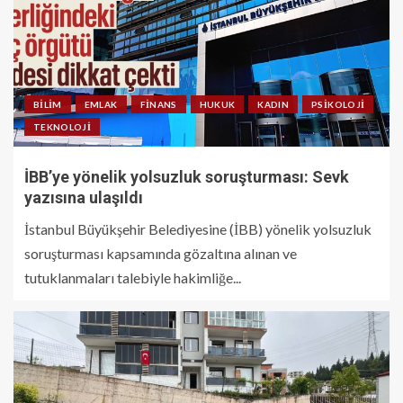
BILIM
EMLAK
FINANS
HUKUK
KADIN
PSIKOLOJI
TEKNOLOJI
İBB’ye yönelik yolsuzluk soruşturması: Sevk
yazısına ulaşıldı
İstanbul Büyükşehir Belediyesine (İBB) yönelik yolsuzluk
soruşturması kapsamında gözaltına alınan ve
tutuklanmaları talebiyle hakimliğe...