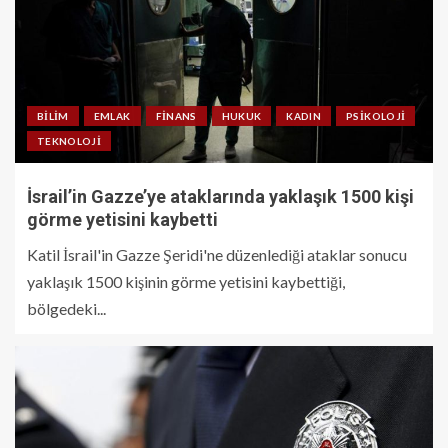
BILIM
EMLAK
FINANS
HUKUK
KADIN
PSIKOLOJI
TEKNOLOJI
İsrail’in Gazze’ye ataklarında yaklaşık 1500 kişi
görme yetisini kaybetti
Katil İsrail'in Gazze Şeridi'ne düzenlediği ataklar sonucu
yaklaşık 1500 kişinin görme yetisini kaybettiği,
bölgedeki...