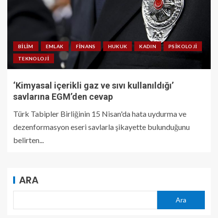
BILIM
EMLAK
FINANS
HUKUK
KADIN
PSIKOLOJI
TEKNOLOJI
‘Kimyasal içerikli gaz ve sıvı kullanıldığı’
savlarına EGM’den cevap
Türk Tabipler Birliğinin 15 Nisan'da hata uydurma ve
dezenformasyon eseri savlarla şikayette bulunduğunu
belirten...
ARA
Ara