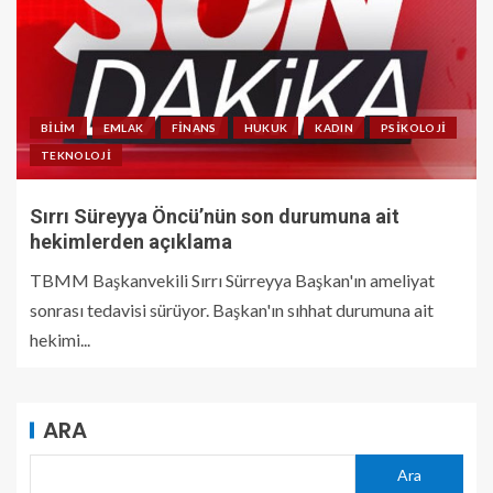
BILIM
EMLAK
FINANS
HUKUK
KADIN
PSIKOLOJI
TEKNOLOJI
Sırrı Süreyya Öncü’nün son durumuna ait
hekimlerden açıklama
TBMM Başkanvekili Sırrı Sürreyya Başkan'ın ameliyat
sonrası tedavisi sürüyor. Başkan'ın sıhhat durumuna ait
hekimi...
ARA
Ara