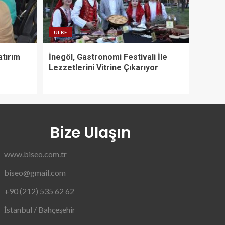
ÜLKE
atırım
İnegöl, Gastronomi Festivali İle
Lezzetlerini Vitrine Çıkarıyor
Bize Ulaşın
www.biseo.com.tr
biseo@gmail.com
+90 (212) 535 62 62
İstanbul / Bahçeşehir