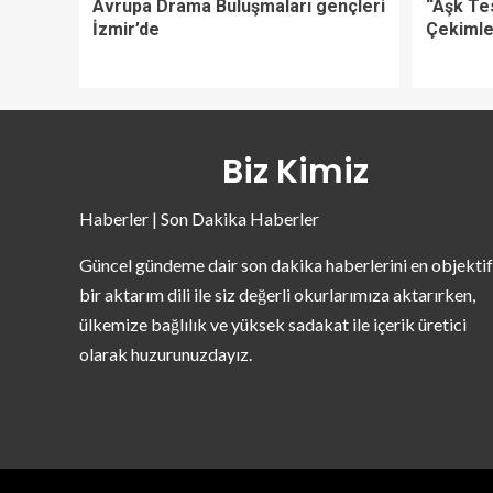
Avrupa Drama Buluşmaları gençleri
“Aşk Te
İzmir’de
Çekimle
Biz Kimiz
Haberler | Son Dakika Haberler
Güncel gündeme dair son dakika haberlerini en objektif
bir aktarım dili ile siz değerli okurlarımıza aktarırken,
ülkemize bağlılık ve yüksek sadakat ile içerik üretici
olarak huzurunuzdayız.