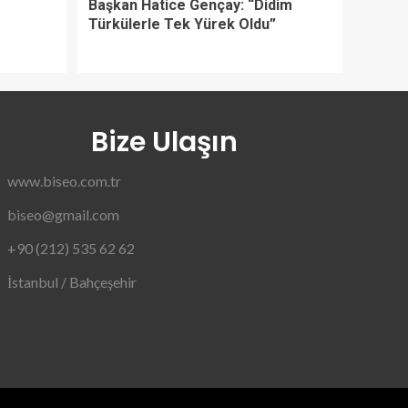
Başkan Hatice Gençay: “Didim
Türkülerle Tek Yürek Oldu”
Bize Ulaşın
www.biseo.com.tr
biseo@gmail.com
+90 (212) 535 62 62
İstanbul / Bahçeşehir