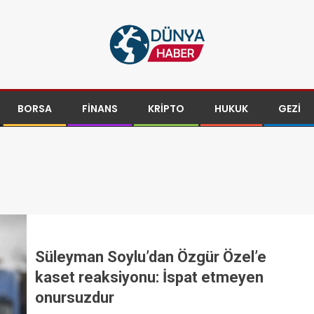
BORSA
FINANS
KRIPTO
HUKUK
GEZI
Süleyman Soylu’dan Özgür Özel’e
kaset reaksiyonu: İspat etmeyen
onursuzdur