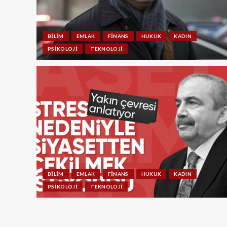
BILIM
EMLAK
FINANS
HUKUK
KADIN
PSIKOLOJI
TEKNOLOJI
BILIM
EMLAK
FINANS
HUKUK
KADIN
PSIKOLOJI
TEKNOLOJI