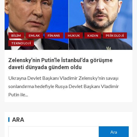
BILIM
EMLAK
FINANS
HUKUK
KADIN
PSIKOLOJI
TEKNOLOJI
Zelensky’nin Putin’le İstanbul’da görüşme
daveti dünyada gündem oldu
Ukrayna Devlet Başkanı Vladimir Zelensky'nin savaşı
sonlandırma hedefiyle Rusya Devlet Başkanı Vladimir
Putin ile...
ARA
Ara