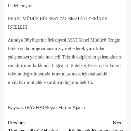
hedefleniyor.
GENEL MÜDÜR GÜLEBAY ÇALIŞMALARI YERİNDE
İNCELEDİ
Antalya Büyükşehir Belediyesi ASAT Genel Müdürü Cengiz
Gülebay da proje sahasını ziyaret ederek yürütülen
çalışmaları yerinde inceledi. Teknik ekiplerden çalışmaların
son durumu hakkında bilgi alan Gülebay, tesisin planlanan
takvim doğrultusunda tamamlanması için sahadaki
imalatların titizlikle sürdürüldüğünü belirtti.
Kaynak: (BYZHA) Beyaz Haber Ajansı
Previous
Next
‘Doğanın Işıltısı’, 7 Haziran
Büyükşehir Belediyesi’nden