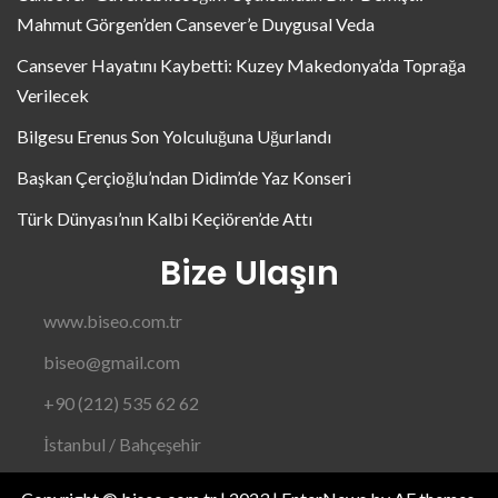
Mahmut Görgen’den Cansever’e Duygusal Veda
Cansever Hayatını Kaybetti: Kuzey Makedonya’da Toprağa
Verilecek
Bilgesu Erenus Son Yolculuğuna Uğurlandı
Başkan Çerçioğlu’ndan Didim’de Yaz Konseri
Türk Dünyası’nın Kalbi Keçiören’de Attı
Bize Ulaşın
www.biseo.com.tr
biseo@gmail.com
+90 (212) 535 62 62
İstanbul / Bahçeşehir