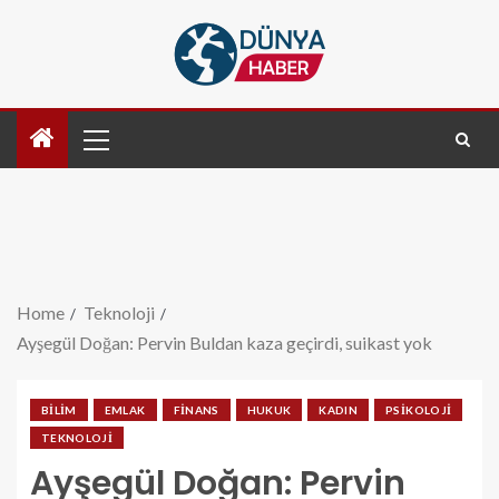
Home
Teknoloji
Ayşegül Doğan: Pervin Buldan kaza geçirdi, suikast yok
BILIM
EMLAK
FINANS
HUKUK
KADIN
PSIKOLOJI
TEKNOLOJI
Ayşegül Doğan: Pervin