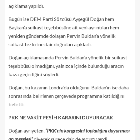
açıklama yapıldı.
Bugün ise DEM Parti Sözcüsü Ayşegül Doğan hem
Başkan’a suikast teşebbüsüne ait yeni ayrıntıları hem
yeniden gündemde dolaşan Pervin Buldan’a yönelik
suikast tezlerine dair doğruları açıkladı.
Doğan açıklamasında Pervin Buldan’a yönelik bir suikast
teşebbüsü olmadığını, yalnızca içinde bulunduğu aracın
kaza geçirdiğini söyledi.
Doğan, bu kazanın Londra’da olduğunu, Buldan’ın ise daha
sonrasında belirlenen çerçevede programına katıldığını
belirtti.
PKK NE VAKİT FESİH KARARINI DUYURACAK
Doğan ayrıyeten,
“PKK’nin kongresini topladığını duyurması
an meselesi”
diyerek sürece dair de ayrıntı verdi.