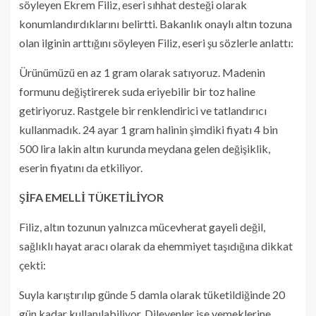
söyleyen Ekrem Filiz, eseri sıhhat desteği olarak
konumlandırdıklarını belirtti. Bakanlık onaylı altın tozuna
olan ilginin arttığını söyleyen Filiz, eseri şu sözlerle anlattı:
Ürünümüzü en az 1 gram olarak satıyoruz. Madenin
formunu değiştirerek suda eriyebilir bir toz haline
getiriyoruz. Rastgele bir renklendirici ve tatlandırıcı
kullanmadık. 24 ayar 1 gram halinin şimdiki fiyatı 4 bin
500 lira lakin altın kurunda meydana gelen değişiklik,
eserin fiyatını da etkiliyor.
ŞİFA EMELLİ TÜKETİLİYOR
Filiz, altın tozunun yalnızca mücevherat gayeli değil,
sağlıklı hayat aracı olarak da ehemmiyet taşıdığına dikkat
çekti:
Suyla karıştırılıp günde 5 damla olarak tüketildiğinde 20
gün kadar kullanılabiliyor. Dileyenler ise yemeklerine