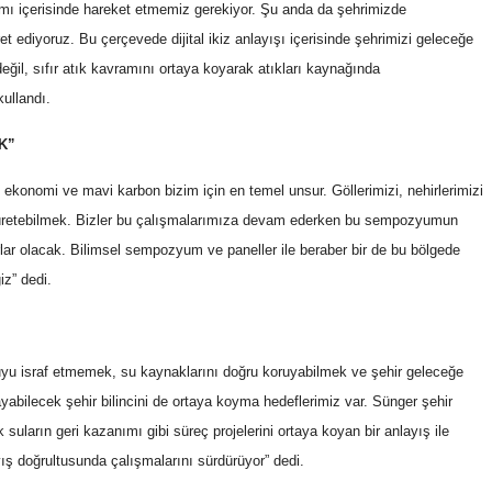
ı içerisinde hareket etmemiz gerekiyor. Şu anda da şehrimizde
t ediyoruz. Bu çerçevede dijital ikiz anlayışı içerisinde şehrimizi geleceğe
il, sıfır atık kavramını ortaya koyarak atıkları kaynağında
kullandı.
K”
i ekonomi ve mavi karbon bizim için en temel unsur. Göllerimizi, nehirlerimizi
tika üretebilmek. Bizler bu çalışmalarımıza devam ederken bu sempozyumun
lar olacak. Bilimsel sempozyum ve paneller ile beraber bir de bu bölgede
iz” dedi.
Suyu israf etmemek, su kaynaklarını doğru koruyabilmek ve şehir geleceğe
ayabilecek şehir bilincini de ortaya koyma hedeflerimiz var. Sünger şehir
 suların geri kazanımı gibi süreç projelerini ortaya koyan bir anlayış ile
ış doğrultusunda çalışmalarını sürdürüyor” dedi.