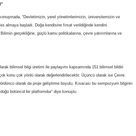
R”
konuşmada, “Devletimizin, yerel yönetimlerimizin, üniversitemizin ve
 almaya başladı. Doğa kendisine fırsat verildiğinde kendini
ilimin gerçekliğine, güçlü kamu politikalarına, çevre yatırımlarına ve
arak bilimsel bilgi üretimi ile paylaşımı kapsamında 151 bilimsel bildiri
k çok konu çok yönlü olarak değerlendirilecektir. Üçüncü olarak ise Çevre
Dördüncü olarak da proje geliştirme boyutu. Kısacası bu sempozyum bilginin
rüldüğü bütüncül bir platformdur” diye konuştu.