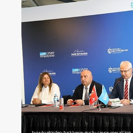
buyuksehirden-turkiyeye-guclu-cevre-mesaji.jpg