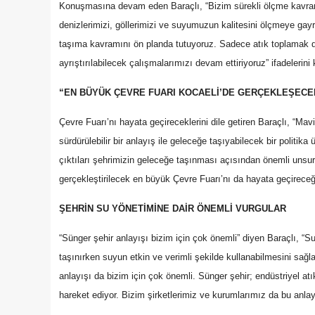
Konuşmasına devam eden Baraçlı, “Bizim sürekli ölçme kavram
denizlerimizi, göllerimizi ve suyumuzun kalitesini ölçmeye gayre
taşıma kavramını ön planda tutuyoruz. Sadece atık toplamak değ
ayrıştırılabilecek çalışmalarımızı devam ettiriyoruz” ifadelerini 
“EN BÜYÜK ÇEVRE FUARI KOCAELİ’DE GERÇEKLEŞECE
Çevre Fuarı’nı hayata geçireceklerini dile getiren Baraçlı, “Mav
sürdürülebilir bir anlayış ile geleceğe taşıyabilecek bir poli
çıktıları şehrimizin geleceğe taşınması açısından önemli unsur
gerçekleştirilecek en büyük Çevre Fuarı’nı da hayata geçireceğ
ŞEHRİN SU YÖNETİMİNE DAİR ÖNEMLİ VURGULAR
“Sünger şehir anlayışı bizim için çok önemli” diyen Baraçlı, “
taşınırken suyun etkin ve verimli şekilde kullanabilmesini sağl
anlayışı da bizim için çok önemli. Sünger şehir; endüstriyel atık
hareket ediyor. Bizim şirketlerimiz ve kurumlarımız da bu anlay