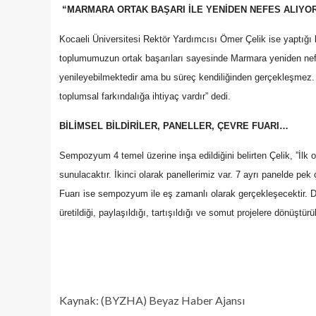
“MARMARA ORTAK BAŞARI İLE YENİDEN NEFES ALIYO
Kocaeli Üniversitesi Rektör Yardımcısı Ömer Çelik ise yaptığı 
toplumumuzun ortak başarıları sayesinde Marmara yeniden nefes
yenileyebilmektedir ama bu süreç kendiliğinden gerçekleşmez. B
toplumsal farkındalığa ihtiyaç vardır” dedi.
BİLİMSEL BİLDİRİLER, PANELLER, ÇEVRE FUARI…
Sempozyum 4 temel üzerine inşa edildiğini belirten Çelik, ”İlk ol
sunulacaktır. İkinci olarak panellerimiz var. 7 ayrı panelde pe
Fuarı ise sempozyum ile eş zamanlı olarak gerçekleşecektir. 
üretildiği, paylaşıldığı, tartışıldığı ve somut projelere dönüştü
Kaynak: (BYZHA) Beyaz Haber Ajansı