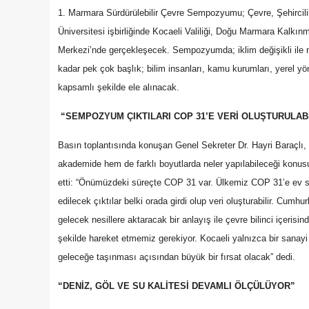
1. Marmara Sürdürülebilir Çevre Sempozyumu; Çevre, Şehircilik
Üniversitesi işbirliğinde Kocaeli Valiliği, Doğu Marmara Kalkı
Merkezi’nde gerçekleşecek. Sempozyumda; iklim değişikli ile
kadar pek çok başlık; bilim insanları, kamu kurumları, yerel yöne
kapsamlı şekilde ele alınacak.
“SEMPOZYUM ÇIKTILARI COP 31’E VERİ OLUŞTURULAB
Basın toplantısında konuşan Genel Sekreter Dr. Hayri Baraçlı
akademide hem de farklı boyutlarda neler yapılabileceği konusun
etti: “Önümüzdeki süreçte COP 31 var. Ülkemiz COP 31’e ev 
edilecek çıktılar belki orada girdi olup veri oluşturabilir. Cumh
gelecek nesillere aktaracak bir anlayış ile çevre bilinci içerisin
şekilde hareket etmemiz gerekiyor. Kocaeli yalnızca bir sanayi
geleceğe taşınması açısından büyük bir fırsat olacak” dedi.
“DENİZ, GÖL VE SU KALİTESİ DEVAMLI ÖLÇÜLÜYOR”