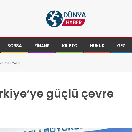
BORSA
FINANS
KRIPTO
HUKUK
GEZI
vre mesajı
rkiye’ye güçlü çevre