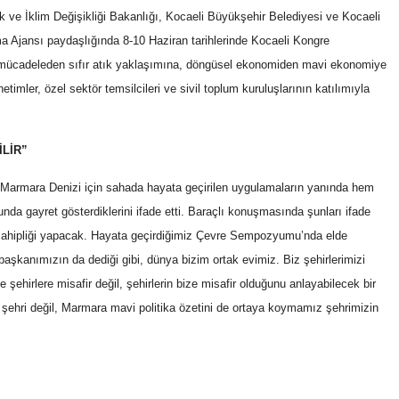
 ve İklim Değişikliği Bakanlığı, Kocaeli Büyükşehir Belediyesi ve Kocaeli
nma Ajansı paydaşlığında 8-10 Haziran tarihlerinde Kocaeli Kongre
 mücadeleden sıfır atık yaklaşımına, döngüsel ekonomiden mavi ekonomiye
timler, özel sektör temsilcileri ve sivil toplum kuruluşlarının katılımıyla
İLİR”
, Marmara Denizi için sahada hayata geçirilen uygulamaların yanında hem
da gayret gösterdiklerini ifade etti. Baraçlı konuşmasında şunları ifade
sahipliği yapacak. Hayata geçirdiğimiz Çevre Sempozyumu’nda elde
urbaşkanımızın da dediği gibi, dünya bizim ortak evimiz. Biz şehirlerimizi
de şehirlere misafir değil, şehirlerin bize misafir olduğunu anlayabilecek bir
 şehri değil, Marmara mavi politika özetini de ortaya koymamız şehrimizin