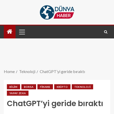
Home
Teknoloji
ChatGPT’yi geride bıraktı
BILIM
BORSA
FINANS
KRIPTO
TEKNOLOJI
YAPAY ZEKA
ChatGPT’yi geride bıraktı