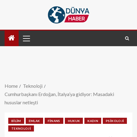
Home
Teknoloji
Cumhurbaşkanı Erdoğan, İtalya’ya gidiyor: Masadaki
hususlar netleşti
BILIM
EMLAK
FINANS
HUKUK
KADIN
PSIKOLOJI
TEKNOLOJI