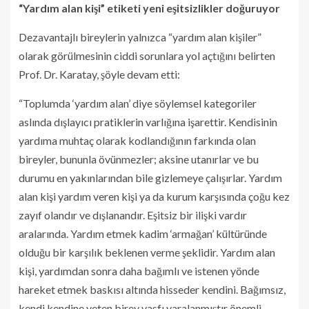
“Yardım alan kişi” etiketi yeni eşitsizlikler doğuruyor
Dezavantajlı bireylerin yalnızca “yardım alan kişiler”
olarak görülmesinin ciddi sorunlara yol açtığını belirten
Prof. Dr. Karatay, şöyle devam etti:
“Toplumda ‘yardım alan’ diye söylemsel kategoriler
aslında dışlayıcı pratiklerin varlığına işarettir. Kendisinin
yardıma muhtaç olarak kodlandığının farkında olan
bireyler, bununla övünmezler; aksine utanırlar ve bu
durumu en yakınlarından bile gizlemeye çalışırlar. Yardım
alan kişi yardım veren kişi ya da kurum karşısında çoğu kez
zayıf olandır ve dışlanandır. Eşitsiz bir ilişki vardır
aralarında. Yardım etmek kadim ‘armağan’ kültüründe
olduğu bir karşılık beklenen verme şeklidir. Yardım alan
kişi, yardımdan sonra daha bağımlı ve istenen yönde
hareket etmek baskısı altında hisseder kendini. Bağımsız,
kendi kendine yeten birey vasfı yaralanmıştır önemli