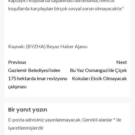
kapsayıcı koşullarda sağlanması durumunda, mevcut
koşullarda karşılaşılan birçok sosyal sorun olmayacaktır.”
Kaynak: (BYZHA) Beyaz Haber Ajansı
Previous
Next
Gaziemir Belediyesi’nden
Bu Yaz Osmangazi’de Çiçek
175 hektarda imar revizyonu
Kokuları Eksik Olmayacak
çalışması
Bir yanıt yazın
E-posta adresiniz yayınlanmayacak.
Gerekli alanlar
*
ile
işaretlenmişlerdir