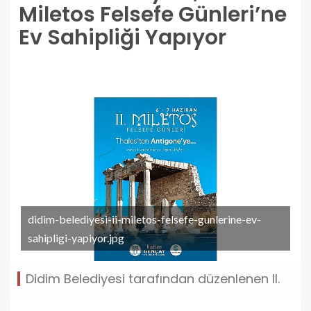
Miletos Felsefe Günleri’ne
Ev Sahipliği Yapıyor
didim-belediyesi-ii-miletos-felsefe-gunlerine-ev-
sahipligi-yapiyor.jpg
Didim Belediyesi tarafından düzenlenen II.