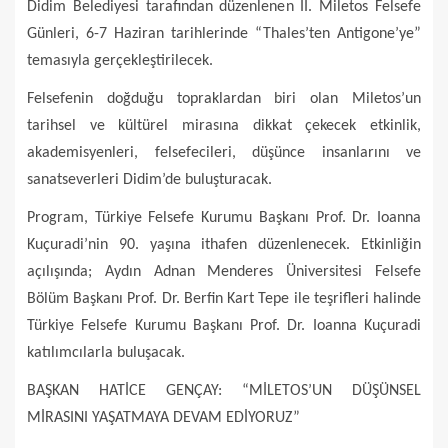
Didim Belediyesi tarafından düzenlenen II. Miletos Felsefe
Günleri, 6-7 Haziran tarihlerinde “Thales’ten Antigone’ye”
temasıyla gerçekleştirilecek.
Felsefenin doğduğu topraklardan biri olan Miletos’un
tarihsel ve kültürel mirasına dikkat çekecek etkinlik,
akademisyenleri, felsefecileri, düşünce insanlarını ve
sanatseverleri Didim’de buluşturacak.
Program, Türkiye Felsefe Kurumu Başkanı Prof. Dr. Ioanna
Kuçuradi’nin 90. yaşına ithafen düzenlenecek. Etkinliğin
açılışında; Aydın Adnan Menderes Üniversitesi Felsefe
Bölüm Başkanı Prof. Dr. Berfin Kart Tepe ile teşrifleri halinde
Türkiye Felsefe Kurumu Başkanı Prof. Dr. Ioanna Kuçuradi
katılımcılarla buluşacak.
BAŞKAN HATİCE GENÇAY: “MİLETOS’UN DÜŞÜNSEL
MİRASINI YAŞATMAYA DEVAM EDİYORUZ”