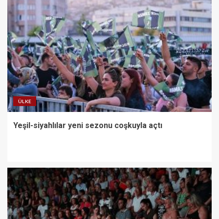
ÜLKE
Yeşil-siyahlılar yeni sezonu coşkuyla açtı