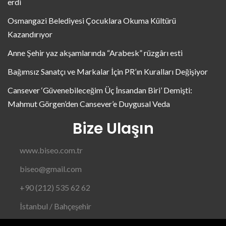
erdi
Osmangazi Belediyesi Çocuklara Okuma Kültürü
Kazandırıyor
Anne Şehir yaz akşamlarında “Arabesk” rüzgârı esti
Bağımsız Sanatçı ve Markalar İçin PR’ın Kuralları Değişiyor
Cansever ‘Güvenebileceğim Üç İnsandan Biri’ Demişti:
Mahmut Görgen’den Cansever’e Duygusal Veda
Bize Ulaşın
www.biseo.com.tr
biseo@gmail.com
+90 (212) 535 62 62
İstanbul / Bahçeşehir