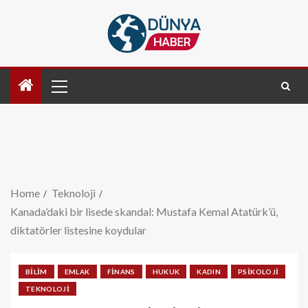
Home
Teknoloji
Kanada’daki bir lisede skandal: Mustafa Kemal Atatürk’ü,
diktatörler listesine koydular
BILIM
EMLAK
FINANS
HUKUK
KADIN
PSIKOLOJI
TEKNOLOJI