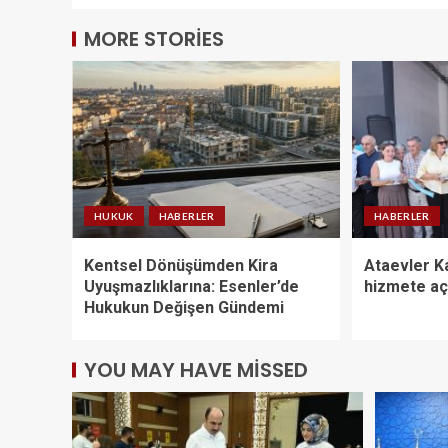
MORE STORIES
HUKUK
HABERLER
HABERLER
Kentsel Dönüşümden Kira
Ataevler Ka
Uyuşmazlıklarına: Esenler’de
hizmete açı
Hukukun Değişen Gündemi
YOU MAY HAVE MISSED