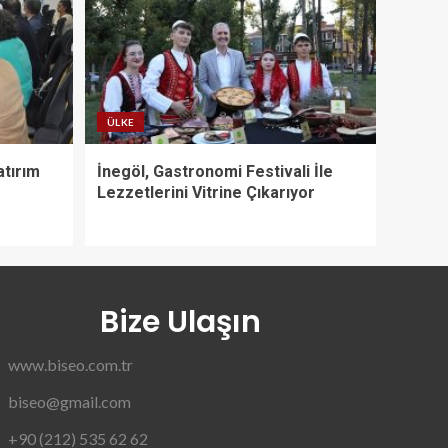
ÜLKE
atırım
İnegöl, Gastronomi Festivali İle
Lezzetlerini Vitrine Çıkarıyor
Bize Ulaşın
www.biseo.com.tr
biseo@gmail.com
+90 (212) 535 62 62