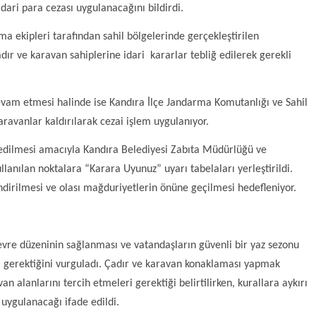
 idari para cezası uygulanacağını bildirdi.
a ekipleri tarafından sahil bölgelerinde gerçekleştirilen
r ve karavan sahiplerine idari kararlar tebliğ edilerek gerekli
evam etmesi halinde ise Kandıra İlçe Jandarma Komutanlığı ve Sahil
karavanlar kaldırılarak cezai işlem uygulanıyor.
edilmesi amacıyla Kandıra Belediyesi Zabıta Müdürlüğü ve
llanılan noktalara “Karara Uyunuz” uyarı tabelaları yerleştirildi.
ndirilmesi ve olası mağduriyetlerin önüne geçilmesi hedefleniyor.
 çevre düzeninin sağlanması ve vatandaşların güvenli bir yaz sezonu
ası gerektiğini vurguladı. Çadır ve karavan konaklaması yapmak
n alanlarını tercih etmeleri gerektiği belirtilirken, kurallara aykırı
 uygulanacağı ifade edildi.