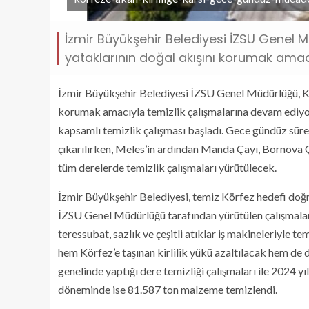
İzmir Büyükşehir Belediyesi İZSU Genel Mü
yataklarının doğal akışını korumak amac
İzmir Büyükşehir Belediyesi İZSU Genel Müdürlüğü, Körf
korumak amacıyla temizlik çalışmalarına devam ediyor
kapsamlı temizlik çalışması başladı. Gece gündüz sür
çıkarılırken, Meles’in ardından Manda Çayı, Bornova 
tüm derelerde temizlik çalışmaları yürütülecek.
İzmir Büyükşehir Belediyesi, temiz Körfez hedefi doğr
İZSU Genel Müdürlüğü tarafından yürütülen çalışmalar
teressubat, sazlık ve çeşitli atıklar iş makineleriyle t
hem Körfez’e taşınan kirlilik yükü azaltılacak hem de d
genelinde yaptığı dere temizliği çalışmaları ile 2024 yı
döneminde ise 81.587 ton malzeme temizlendi.