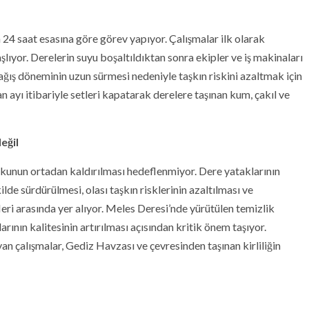
24 saat esasına göre görev yapıyor. Çalışmalar ilk olarak
aşlıyor. Derelerin suyu boşaltıldıktan sonra ekipler ve iş makinaları
ğış döneminin uzun sürmesi nedeniyle taşkın riskini azaltmak için
ayı itibariyle setleri kapatarak derelere taşınan kum, çakıl ve
eğil
okunun ortadan kaldırılması hedeflenmiyor. Dere yataklarının
ilde sürdürülmesi, olası taşkın risklerinin azaltılması ve
ri arasında yer alıyor. Meles Deresi’nde yürütülen temizlik
rının kalitesinin artırılması açısından kritik önem taşıyor.
yan çalışmalar, Gediz Havzası ve çevresinden taşınan kirliliğin