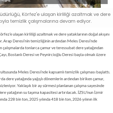
dürlüğü, Körfez'e ulaşan kirliliği azaltmak ve dere
ıyla temizlik çalışmalarına devam ediyor.
ez’e ulaşan kirliliği azaltmak ve dere yataklarının doğal akışını
. Arap Deresi’nin temizliğinin ardından Meles Deresi’nde
en çalışmalarda tonlarca çamur ve teressubat dere yatağından
Çayı, Bostanlı Deresi ve Peynircioğlu Deresi başta olmak üzere
ultusunda Meles Deresi’nde kapsamlı temizlik çalışması başlattı.
da dere yatağında yağışlı dönemlerin ardından biriken çamur,
emizleniyor. Yaklaşık bir ay sürmesi planlanan çalışma sayesinde
ere yatağının su taşıma kapasitesi artırılacak. İZSU’nun İzmir
lında 228 bin ton, 2025 yılında 418 bin ton, 2026 yılının ilk