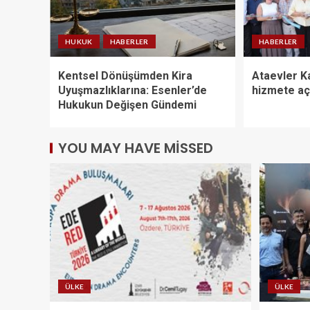
HUKUK
HABERLER
HABERLER
Kentsel Dönüşümden Kira
Ataevler Ka
Uyuşmazlıklarına: Esenler’de
hizmete açı
Hukukun Değişen Gündemi
YOU MAY HAVE MISSED
ÜLKE
ÜLKE