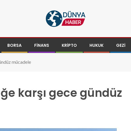
BORSA
FINANS
KRIPTO
HUKUK
GEZI
 gündüz mücadele
liğe karşı gece gündüz