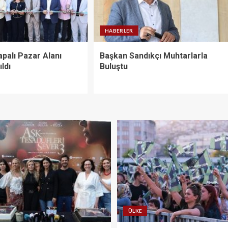
HABERLER
palı Pazar Alanı
Başkan Sandıkçı Muhtarlarla
ldı
Buluştu
ÜLKE