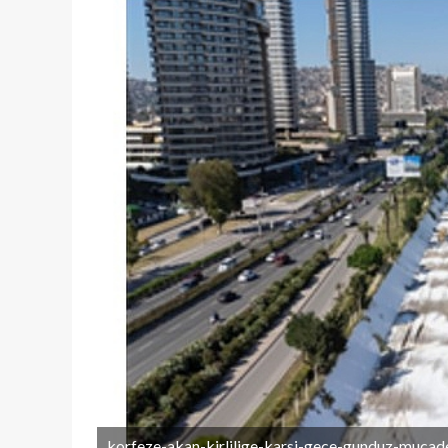
korfeze-akan-kirlilige-karsi-gece-gunduz-mucade