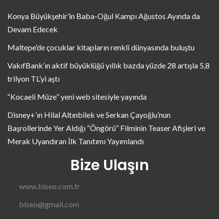
Konya Büyükşehir’in Baba-Oğul Kampı Ağustos Ayında da
Devam Edecek
Maltepe’de çocuklar kitapların renkli dünyasında buluştu
VakıfBank’ın aktif büyüklüğü yıllık bazda yüzde 28 artışla 5,8
trilyon TL’yi aştı
“Kocaeli Müze” yeni web sitesiyle yayında
Disney+’ın Hilal Altınbilek ve Serkan Çayoğlu’nun
Başrollerinde Yer Aldığı “Öngörü” Filminin Teaser Afişleri ve
Merak Uyandıran İlk Tanıtımı Yayımlandı
Bize Ulaşın
www.biseo.com.tr
biseo@gmail.com