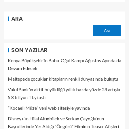
ARA
Ara
SON YAZILAR
Konya Büyükşehir’in Baba-Oğul Kampı Ağustos Ayında da
Devam Edecek
Maltepe’de çocuklar kitapların renkli dünyasında buluştu
VakıfBank’ın aktif büyüklüğü yıllık bazda yüzde 28 artışla
5,8 trilyon TL’yi aştı
“Kocaeli Müze” yeni web sitesiyle yayında
Disney+’ın Hilal Altınbilek ve Serkan Çayoğlu’nun
Başrollerinde Yer Aldığı “Öngörü” Filminin Teaser Afişleri