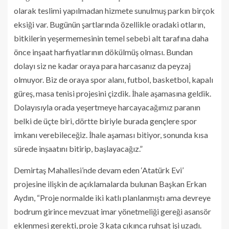
olarak teslimi yapılmadan hizmete sunulmuş parkın birçok
eksiği var. Bugünün şartlarında özellikle oradaki otların,
bitkilerin yeşermemesinin temel sebebi alt tarafına daha
önce inşaat harfiyatlarının dökülmüş olması. Bundan
dolayı siz ne kadar oraya para harcasanız da peyzaj
olmuyor. Biz de oraya spor alanı, futbol, basketbol, kapalı
güreş, masa tenisi projesini çizdik. İhale aşamasına geldik.
Dolayısıyla orada yeşertmeye harcayacağımız paranın
belki de üçte biri, dörtte biriyle burada gençlere spor
imkanı verebileceğiz. İhale aşaması bitiyor, sonunda kısa
sürede inşaatını bitirip, başlayacağız.”
Demirtaş Mahallesi’nde devam eden ‘Atatürk Evi’
projesine ilişkin de açıklamalarda bulunan Başkan Erkan
Aydın, “Proje normalde iki katlı planlanmıştı ama devreye
bodrum girince mevzuat imar yönetmeliği gereği asansör
eklenmesi gerekti, proje 3 kata çıkınca ruhsat işi uzadı.