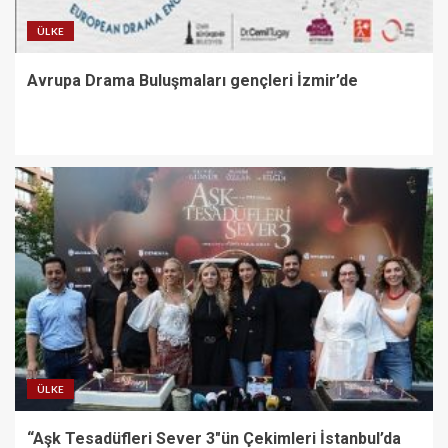
ÜLKE
Avrupa Drama Buluşmaları gençleri İzmir’de
ÜLKE
“Aşk Tesadüfleri Sever 3″ün Çekimleri İstanbul’da