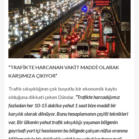
“TRAFİKTE HARCANAN VAKİT MADDİ OLARAK
KARŞIMIZA ÇIKIYOR”
Trafik sıkışıklığının çok boyutlu bir ekonomik kaybı
olduğuna dikkati çeken Dündar,
“Trafikte harcadığımız
fazladan her 10-15 dakika yahut 1 saat bize maddi bir
karşılık olarak dönüyor. Bunu hesaplamanın çeşitli teknikleri
var. Bir ülkenin yahut trafik sıkışıklığı yaşanan bölgenin
gayrisafi yurt içi hasılasının bu bölgede çalışan nüfus oranına
bölünmesiyle bir dakikalık vakit karı yahut kaybının mali