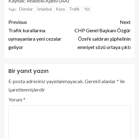
Kaynak: Anadolu Ajansı (AA)
Dündar
İstanbul
Kaza
Trafik
Yol
Tags:
Previous
Next
Trafik kurallarına
CHP Genel Başkanı Özgür
uymayanlara yeni cezalar
Özel’e saldıran şüphelinin
geliyor
emniyet sözü ortaya çıktı
Bir yanıt yazın
E-posta adresiniz yayınlanmayacak.
Gerekli alanlar
*
ile
işaretlenmişlerdir
Yorum
*