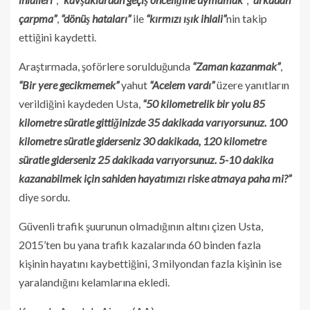
çarpma”
,
“dönüş hataları”
ile
“kırmızı ışık ihlali”
nin takip
ettiğini kaydetti.
Araştırmada, şoförlere sorulduğunda
“Zaman kazanmak”
,
“Bir yere gecikmemek”
yahut
“Acelem vardı”
üzere yanıtların
verildiğini kaydeden Usta,
“50 kilometrelik bir yolu 85
kilometre süratle gittiğinizde 35 dakikada varıyorsunuz. 100
kilometre süratle giderseniz 30 dakikada, 120 kilometre
süratle giderseniz 25 dakikada varıyorsunuz. 5-10 dakika
kazanabilmek için sahiden hayatımızı riske atmaya paha mi?”
diye sordu.
Güvenli trafik şuurunun olmadığının altını çizen Usta,
2015’ten bu yana trafik kazalarında 60 binden fazla
kişinin hayatını kaybettiğini, 3 milyondan fazla kişinin ise
yaralandığını kelamlarına ekledi.