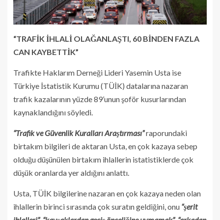
“TRAFİK İHLALİ OLAĞANLAŞTI, 60 BİNDEN FAZLA
CAN KAYBETTİK”
Trafikte Haklarım Derneği Lideri Yasemin Usta ise
Türkiye İstatistik Kurumu (TÜİK) datalarına nazaran
trafik kazalarının yüzde 89’unun şoför kusurlarından
kaynaklandığını söyledi.
“Trafik ve Güvenlik Kuralları Araştırması”
raporundaki
birtakım bilgileri de aktaran Usta, en çok kazaya sebep
olduğu düşünülen birtakım ihlallerin istatistiklerde çok
düşük oranlarda yer aldığını anlattı.
Usta, TÜİK bilgilerine nazaran en çok kazaya neden olan
ihlallerin birinci sırasında çok suratın geldiğini, onu
“şerit
ihlalleri”
,
“kavşaklardan geçiş önceliğine uymamak”
,
“arkadan