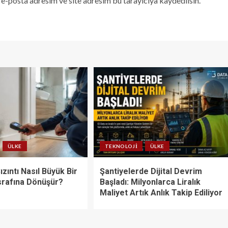
e-posta adresim ve site adresim bu tarayıcıya kaydedilsin.
ÜLKE
TEKNOLOJI
ÜLKE
ızıntı Nasıl Büyük Bir
Şantiyelerde Dijital Devrim
srafına Dönüşür?
Başladı: Milyonlarca Liralık
Maliyet Artık Anlık Takip Ediliyor