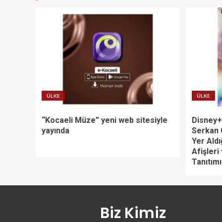
ÜLKE
ÜLKE
“Kocaeli Müze” yeni web sitesiyle
Disney+’
yayında
Serkan 
Yer Aldı
Afişleri
Tanıtımı
Biz Kimiz