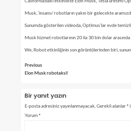
California’daki etkinlikte Elon Musk, Tesla üretimi Op
Musk, ‘insansı’ robotların yakın bir gelecekte aramızd
Sunumda gösterilen videoda, Optimus’lar evde temizlik
Musk hizmet robotlarının 20 ila 30 bin dolar arasında 
We, Robot etkinliğinin son görüntülerinden biri, sunuma
Previous
Elon Musk robotaksi!
Bir yanıt yazın
E-posta adresiniz yayınlanmayacak.
Gerekli alanlar
*
i
Yorum
*