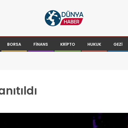
BORSA
FINANS
KRIPTO
HUKUK
GEZI
nıtıldı