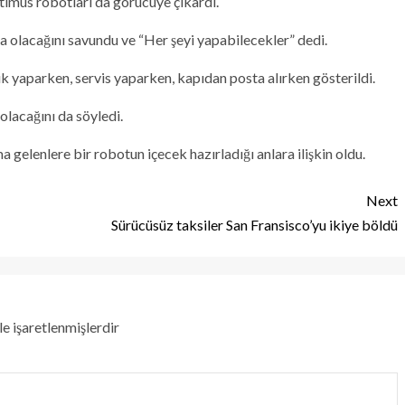
timus robotları da görücüye çıkardı.
a olacağını savundu ve “Her şeyi yapabilecekler” dedi.
 yaparken, servis yaparken, kapıdan posta alırken gösterildi.
olacağını da söyledi.
 gelenlere bir robotun içecek hazırladığı anlara ilişkin oldu.
Next
Sürücüsüz taksiler San Fransisco’yu ikiye böldü
le işaretlenmişlerdir