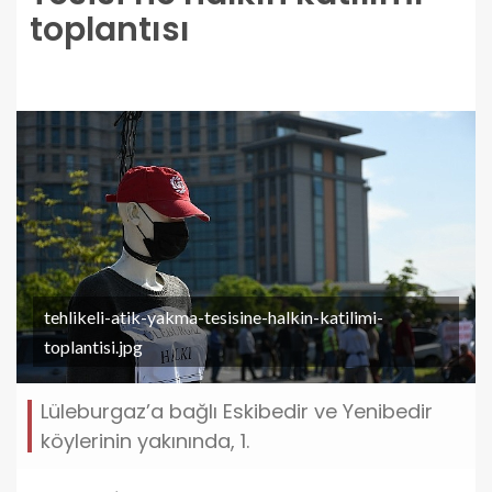
toplantısı
tehlikeli-atik-yakma-tesisine-halkin-katilimi-
toplantisi.jpg
Lüleburgaz’a bağlı Eskibedir ve Yenibedir
köylerinin yakınında, 1.