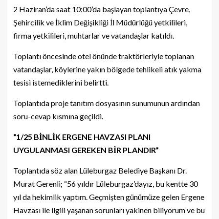
2 Haziran’da saat 10:00’da başlayan toplantıya Çevre,
Şehircilik ve İklim Değişikliği İl Müdürlüğü yetkilileri,
firma yetkilileri, muhtarlar ve vatandaşlar katıldı.
Toplantı öncesinde otel önünde traktörleriyle toplanan
vatandaşlar, köylerine yakın bölgede tehlikeli atık yakma
tesisi istemediklerini belirtti.
Toplantıda proje tanıtım dosyasının sunumunun ardından
soru-cevap kısmına geçildi.
“1/25 BİNLİK ERGENE HAVZASI PLANI
UYGULANMASI GEREKEN BİR PLANDIR”
Toplantıda söz alan Lüleburgaz Belediye Başkanı Dr.
Murat Gerenli; “56 yıldır Lüleburgaz’dayız, bu kentte 30
yıl da hekimlik yaptım. Geçmişten günümüze gelen Ergene
Havzası ile ilgili yaşanan sorunları yakinen biliyorum ve bu