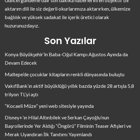
Güncel gündeme dair son dakika haberlerini en objektif bir
aktarım dili ile siz değerli okurlarımıza aktarırken, ülkemize
bağlılık ve yüksek sadakat ile içerik üretici olarak
huzurunuzdayız.
Son Yazılar
Konya Büyükşehir’in Baba-Oğul Kampı Ağustos Ayında da
Devam Edecek
Maltepe’de çocuklar kitapların renkli dünyasında buluştu
VakıfBank’ın aktif büyüklüğü yıllık bazda yüzde 28 artışla 5,8
trilyon TL’yi aştı
“Kocaeli Müze” yeni web sitesiyle yayında
Disney+’ın Hilal Altınbilek ve Serkan Çayoğlu’nun
Başrollerinde Yer Aldığı “Öngörü” Filminin Teaser Afişleri ve
Merak Uyandıran İlk Tanıtımı Yayımlandı