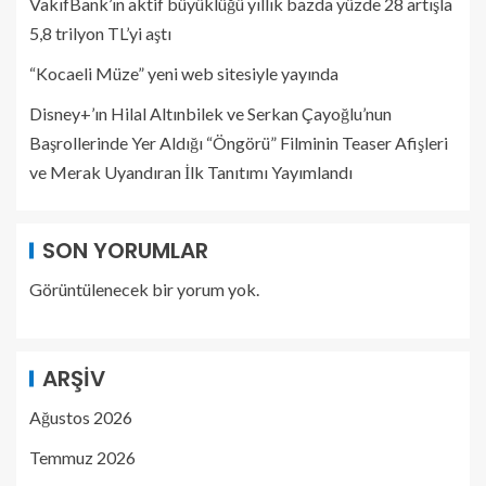
VakıfBank’ın aktif büyüklüğü yıllık bazda yüzde 28 artışla
5,8 trilyon TL’yi aştı
“Kocaeli Müze” yeni web sitesiyle yayında
Disney+’ın Hilal Altınbilek ve Serkan Çayoğlu’nun
Başrollerinde Yer Aldığı “Öngörü” Filminin Teaser Afişleri
ve Merak Uyandıran İlk Tanıtımı Yayımlandı
SON YORUMLAR
Görüntülenecek bir yorum yok.
ARŞIV
Ağustos 2026
Temmuz 2026