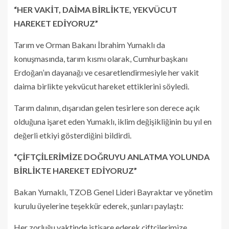
“HER VAKİT, DAİMA BİRLİKTE, YEKVÜCUT
HAREKET EDİYORUZ”
Tarım ve Orman Bakanı İbrahim Yumaklı da
konuşmasında, tarım kısmı olarak, Cumhurbaşkanı
Erdoğan’ın dayanağı ve cesaretlendirmesiyle her vakit
daima birlikte yekvücut hareket ettiklerini söyledi.
Tarım dalının, dışarıdan gelen tesirlere son derece açık
olduğuna işaret eden Yumaklı, iklim değişikliğinin bu yıl en
değerli etkiyi gösterdiğini bildirdi.
“ÇİFTÇİLERİMİZE DOĞRUYU ANLATMA YOLUNDA
BİRLİKTE HAREKET EDİYORUZ”
Bakan Yumaklı, TZOB Genel Lideri Bayraktar ve yönetim
kurulu üyelerine teşekkür ederek, şunları paylaştı:
Her zorluğu vaktinde istişare ederek çiftçilerimize