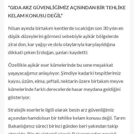
“GIDA ARZ GÜVENLİĞİMİZ AÇISINDAN BİR TEHLİKE
KELAM KONUSU DEĞİL”
Nisan ayında birtakım kentlerde sıcaklığın son 30 yılın en
düşük düzeylerini görmesi sebebiyle aşikâr bölgelerde
zirai don, kar yağışı ve dolu olaylarıyla karşılaşıldığına
dikkati çeken Erdoğan, şunları kaydetti:
Özellikle aşikâr eser kümelerinde bu sene meşakkat
yaşayacağımız anlaşılıyor. Şimdiye kadarki tespitlerimiz
kayısı, üzüm, elma, şeftali, nektarin üzere birtakım meyve
kümelerinde farklı derecelerde hasar meydana geldiğini
gösteriyor.
Stratejik eserlerle ilgili olarak besin arz güvenliğimiz
açısından hamdolsun bir tehlike kelam konusu değil. Tarım
Bakanlığımız süreci birinci günden beri yakından takip
etmekte. Biz de sistemli olarak Bakanımızdan gerekli