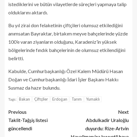
istediklerini ve bütün vilayetlerde süreçleri yapmaya talip
olduklarını aktardı.
Bu yıl zirai don felaketinin çiftçileri olumsuz etkilediğini
anımsatan Bayraktar, birtakım meyve bahçelerinde yüzde
100’e varan ziyanların olduğunu, Karadeniz’in yüksek
bölgelerinde fındık bahçelerinin de olumsuz etkilendiğini
belirtti.
Kabulde, Cumhurbaşkanlığı Özel Kalem Müdürü Hasan
Doğan ve Cumhurbaşkanlığı İdari İşler Başkanı Hakkı
Susmaz da hazır bulundu.
Bakan
Çiftçiler
Erdoğan
Tarım
Yumaklı
Tags:
Previous
Next
Taklit-Tağşiş listesi
Abdulkadir Uraloğlu
güncellendi
duyurdu: Rize-Artvin
Havalimanı’na kuvvetli hava