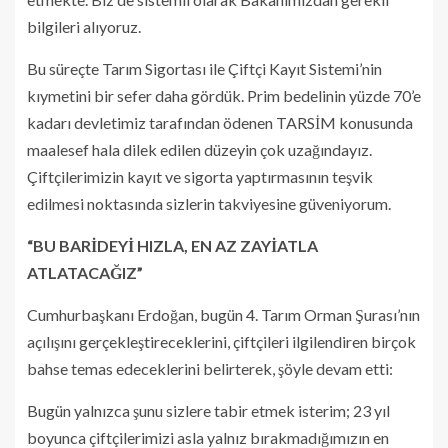
bilgileri alıyoruz.
Bu süreçte Tarım Sigortası ile Çiftçi Kayıt Sistemi’nin
kıymetini bir sefer daha gördük. Prim bedelinin yüzde 70’e
kadarı devletimiz tarafından ödenen TARSİM konusunda
maalesef hala dilek edilen düzeyin çok uzağındayız.
Çiftçilerimizin kayıt ve sigorta yaptırmasının teşvik
edilmesi noktasında sizlerin takviyesine güveniyorum.
“BU BARİDEYİ HIZLA, EN AZ ZAYİATLA
ATLATACAĞIZ”
Cumhurbaşkanı Erdoğan, bugün 4. Tarım Orman Şurası’nın
açılışını gerçekleştireceklerini, çiftçileri ilgilendiren birçok
bahse temas edeceklerini belirterek, şöyle devam etti:
Bugün yalnızca şunu sizlere tabir etmek isterim; 23 yıl
boyunca çiftçilerimizi asla yalnız bırakmadığımızın en